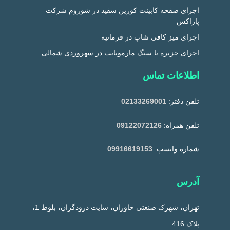
اجرای صفحه کابینت کورین سفید در شوروم شرکت
پاراکس
اجرای میز کافی شاپ در فرمانیه
اجرای جزیره با سنگ مارمونایت در سهروردی شمالی
اطلاعات تماس
تلفن دفتر:
02133269001
تلفن همراه:
09122072126
شماره واتسپ:
09916619153
آدرس
تهران، شهرک صنعتی خاوران، سایت درودگران، بلوط 1،
پلاک 416