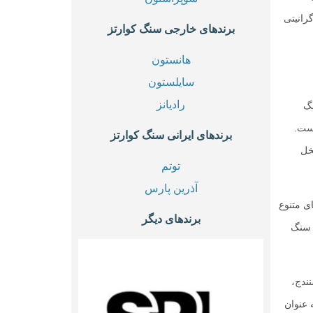
رانیتی
برندهای خارجی سنگ کوارتز
هانستون
سایلستون
رادیانز
نگ
ست.
برندهای ایرانی سنگ کوارتز
خل
توتم
آذرین پارس
ی متنوع
برندهای دیگر
 سنگ
ندج،
 عنوان