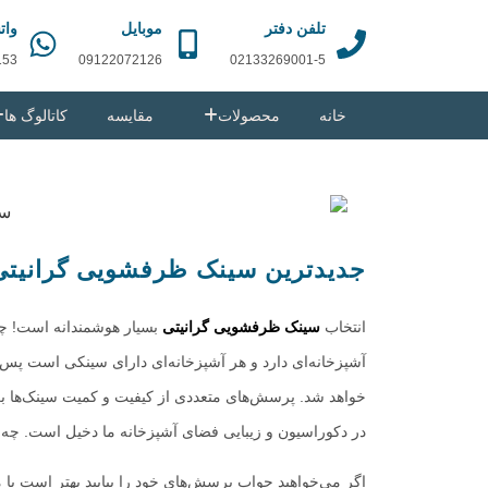
تلفن دفتر
موبایل
وات
153
09122072126
02133269001-5
خانه
محصولات
مقایسه
کاتالوگ ها
جدیدترین سینک ظرفشویی گرانیتی ت
انتخاب
سینک ظرفشویی گرانیتی
بسیار هوشمندانه است! چرا
آشپزخانه‌ای دارد و هر آشپزخانه‌ای دارای سینکی است پس
خواهد شد. پرسش‌های متعددی از کیفیت و کمیت سینک‌ها برای
در دکوراسیون و زیبایی فضای آشپزخانه ما دخیل است. چه مز
اگر می‌خواهید جواب پرسش‌های خود را بیابید بهتر است با 