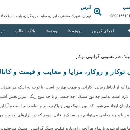
سپ
آدرس
989916619
تهران، شهرک صنعتی خاوران، سایت درودگران، بلوط 1، پلاک 416
اجرای کورین
پروژه ها
ویدئوها
بلاگ مطالب
درب
وکار و روکار، مزایا و معایب و قیمت و کاتا
 که از لحاظ زیبایی، کارایی و قیمت بهترین است. با توجه به اینکه هر منزلی
 لازم است بدانیم چه نوع سینک، چه جنسی و با چه تنوع رنگی مزین‌بخش آشپزخ
مان ایجاد می‌شود. کدامین سینک بهتر و باکیفیت‌تر و مناسب‌تر است و آیا این
ایا و چه معایبی می‌توانیم بین سینک‌ها قائل شویم که در بازارهای امروزه مو
ما همراه شوید تا تمام هرآنچه را درباره کیفیت سنگ گرانیتی ، سینک ظرفشویی‌