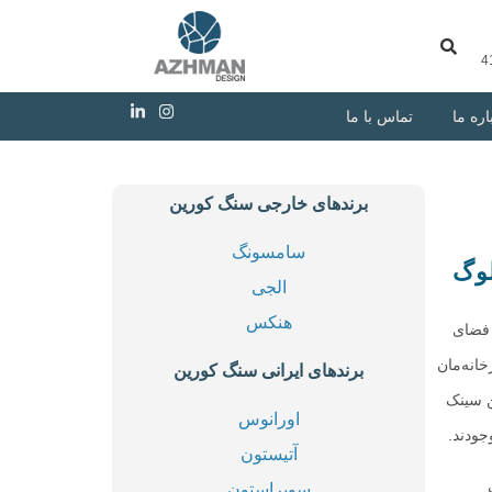
اره ما
تماس با ما
برندهای خارجی سنگ کورین
سامسونگ
لوگ
الجی
هنکس
 فضای
انه‌مان
برندهای ایرانی سنگ کورین
 سینک‌
اورانوس
جودند.
آتیستون
سوپراستون