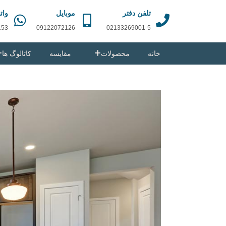
تلفن دفتر
موبایل
وات
153
09122072126
02133269001-5
خانه
محصولات
مقایسه
کاتالوگ ها