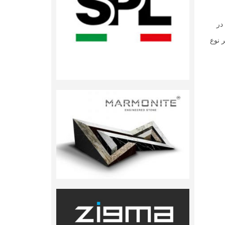
در
 نوع