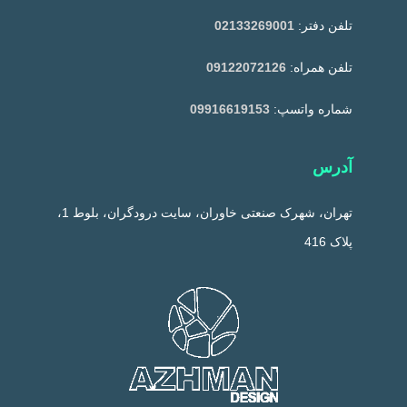
تلفن دفتر:
02133269001
تلفن همراه:
09122072126
شماره واتسپ:
09916619153
آدرس
تهران، شهرک صنعتی خاوران، سایت درودگران، بلوط 1،
پلاک 416