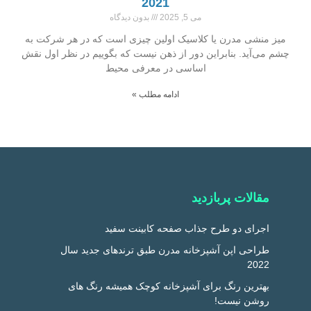
2021
می 5, 2025
بدون دیدگاه
میز منشی مدرن یا کلاسیک اولین چیزی است که در هر شرکت به
چشم می‌آید. بنابراین دور از ذهن نیست که بگوییم در نظر اول نقش
اساسی در معرفی محیط
ادامه مطلب »
مقالات پربازدید
اجرای دو طرح جذاب صفحه کابینت سفید
طراحی اپن آشپزخانه مدرن طبق ترندهای جدید سال
2022
بهترین رنگ برای آشپزخانه کوچک همیشه رنگ های
روشن نیست!