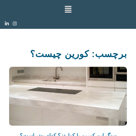
برچسب: کورین چیست؟
سنگ اپن کورین یا کوارتز؟ کدام بهتر است؟