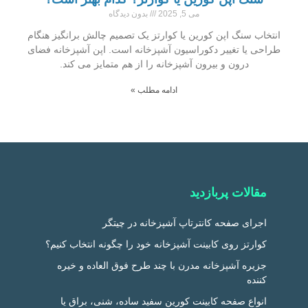
می 5, 2025
بدون دیدگاه
انتخاب سنگ اپن کورین یا کوارتز یک تصمیم چالش برانگیز هنگام
طراحی یا تغییر دکوراسیون آشپزخانه است. اپن آشپزخانه فضای
درون و بیرون آشپزخانه را از هم متمایز می کند.
ادامه مطلب »
مقالات پربازدید
اجرای صفحه کانترتاپ آشپزخانه در چیتگر
کوارتز روی کابینت آشپزخانه خود را چگونه انتخاب کنیم؟
جزیره آشپزخانه مدرن با چند طرح فوق العاده و خیره
کننده
انواع صفحه کابینت کورین سفید ساده، شنی، براق یا