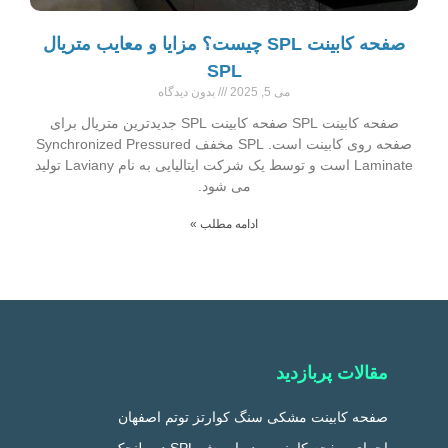
صفحه کابینت SPL چیست؟ مزایا و معایب متریال
SPL
می 5, 2025
بدون دیدگاه
صفحه کابینت SPL صفحه کابینت SPL جدیدترین متریال برای
صفحه روی کابینت است. SPL مخفف Synchronized Pressured
Laminate است و توسط یک شرکت ایتالیایی به نام Laviany تولید
می شود.
ادامه مطلب »
مقالات پربازدید
صفحه کابینت مشکی سنگ کوارتز توتم اصفهان