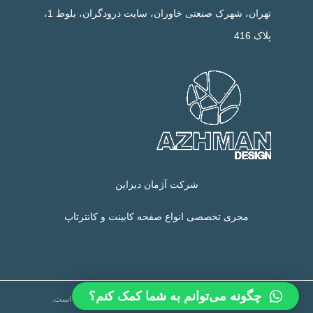
تهران، شهرک صنعتی خاوران، سایت درودگران، بلوط 1،
پلاک 416
شرکت آژمان دیزاین
مجری تخصصی انواع صفحه کابینت و کانترتاپ
چگونه می‌توانم به شما کمک کنم؟
تمام حقوق این وب سایت متعلق به شرکت آژمان دیزاین است.