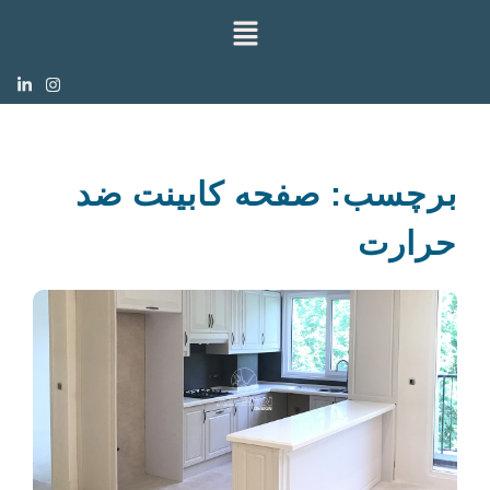
برچسب: صفحه کابینت ضد
حرارت