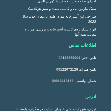
اجرای صفحه کابینت سفید با کورین الجی
سنگ مارمونایت و کابینت سفید و سبز نئوکلاسیک
طراحی اپن آشپزخانه مدرن طبق ترندهای جدید سال
2022
انواع سنگ روی کابینت آشپزخانه و بررسی مزایا و
معایب همه آنها
اطلاعات تماس
تلفن دفتر:
02133269001
تلفن همراه:
09122072126
شماره واتسپ:
09916619153
آدرس
تهران، شهرک صنعتی خاوران، سایت درودگران، بلوط 1،